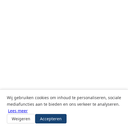
Wij gebruiken cookies om inhoud te personaliseren, sociale
mediafuncties aan te bieden en ons verkeer te analyseren.
Lees meer
© 2026
ID2Bytes
— Microsoft Technology Consulting
Michael Siroen · ZZP · KVK 51879344
Weigeren
Accepteren