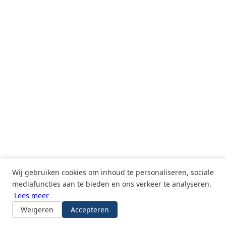
Wij gebruiken cookies om inhoud te personaliseren, sociale
mediafuncties aan te bieden en ons verkeer te analyseren.
Lees meer
© 2026
ID2Bytes
— Microsoft Technology Consulting
Michael Siroen · ZZP · KVK 51879344
Weigeren
Accepteren