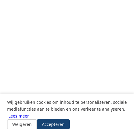
Wij gebruiken cookies om inhoud te personaliseren, sociale
mediafuncties aan te bieden en ons verkeer te analyseren.
Lees meer
© 2026
ID2Bytes
— Microsoft Technology Consulting
Michael Siroen · ZZP · KVK 51879344
Weigeren
Accepteren