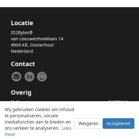
Locatie
ID2Bytes®
van Leeuwenhoeklaan 14
4904 KR, Oosterhout
Nederland
Contact
Overig
KvK:
51879344
BTW-ID:
NL001110508B90
Wij gebruiken cookies om inhoud
te personaliseren, sociale
Algemene Voorwaarden
mediafuncties aan te bieden en
Weigeren
Accepteren
Privacy Statement
ons verkeer te analyseren.
Lees
Samenwerking met AI
meer